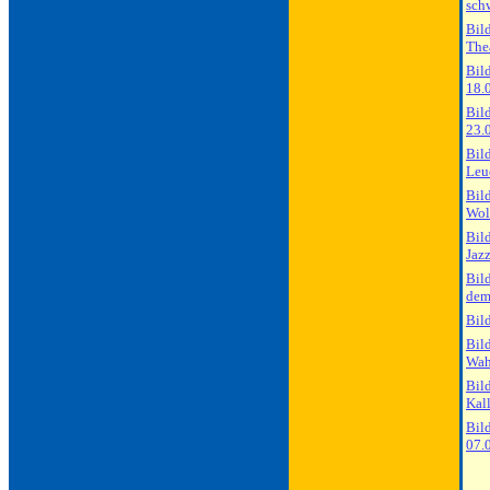
sch
Bil
The
Bil
18.
Bil
23.
Bil
Leu
Bil
Wol
Bil
Jaz
Bil
dem
Bil
Bil
Wah
Bil
Kal
Bil
07.