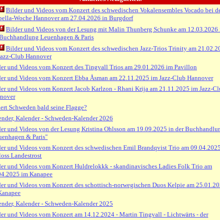
Bilder und Videos vom Konzert des schwedischen Vokalensembles Vocado bei de
pella-Woche Hannover am 27.04.2026 in Burgdorf
Bilder und Videos von der Lesung mit Malin Thunberg Schunke am 12.03.2026 
 Buchhandlung Leuenhagen & Paris
Bilder und Videos vom Konzert des schwedischen Jazz-Trios Trinity am 21.02.2
Jazz-Club Hannover
der und Videos vom Konzert des Tingvall Trios am 29.01.2026 im Pavillon
der und Videos vom Konzert Ebba Åsman am 22.11.2025 im Jazz-Club Hannover
der und Videos vom Konzert Jacob Karlzon - Rhani Krija am 21.11.2025 im Jazz-C
nover
ert Schweden bald seine Flagge?
ender, Kalender - Schweden-Kalender 2026
der und Videos von der Lesung Kristina Ohlsson am 19.09.2025 in der Buchhandlu
uenhagen & Paris"
der und Videos vom Konzert des schwedischen Emil Brandqvist Trio am 09.04.202
loss Landestrost
der und Videos vom Konzert Huldrelokkk - skandinavisches Ladies Folk Trio am
04.2025 im Kanapee
der und Videos vom Konzert des schottisch-norwegischen Duos Kelpie am 25.01.2
Kanapee
ender, Kalender - Schweden-Kalender 2025
der und Videos vom Konzert am 14.12.2024 - Martin Tingvall - Lichtwärts - der