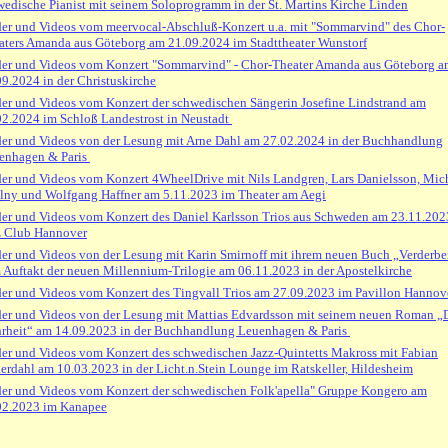
wedische Pianist mit seinem Soloprogramm in der St. Martins Kirche Linden
der und Videos vom meervocal-Abschluß-Konzert u.a. mit "Sommarvind" des Chor-
aters Amanda aus Göteborg am 21.09.2024 im Stadttheater Wunstorf
der und Videos vom Konzert "Sommarvind" - Chor-Theater Amanda aus Göteborg 
09.2024 in der Christuskirche
der und Videos vom Konzert der schwedischen Sängerin Josefine Lindstrand am
02.2024 im Schloß Landestrost in Neustadt
der und Videos von der Lesung mit Arne Dahl am 27.02.2024 in der Buchhandlung
enhagen & Paris
der und Videos vom Konzert 4WheelDrive mit Nils Landgren, Lars Danielsson, Mic
lny und Wolfgang Haffner am 5.11.2023 im Theater am Aegi
der und Videos vom Konzert des Daniel Karlsson Trios aus Schweden am 23.11.202
z Club Hannover
der und Videos von der Lesung mit Karin Smirnoff mit ihrem neuen Buch „Verderbe
 Auftakt der neuen Millennium-Trilogie am 06.11.2023 in der Apostelkirche
der und Videos vom Konzert des Tingvall Trios am 27.09.2023 im Pavillon Hannov
der und Videos von der Lesung mit Mattias Edvardsson mit seinem neuen Roman „
rheit“ am 14.09.2023 in der Buchhandlung Leuenhagen & Paris
der und Videos vom Konzert des schwedischen Jazz-Quintetts Makross mit Fabian
lerdahl am 10.03.2023 in der Licht.n.Stein Lounge im Ratskeller, Hildesheim
der und Videos vom Konzert der schwedischen Folk'apella" Gruppe Kongero am
02.2023 im Kanapee