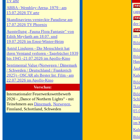
TV arte
ABBA - Wembley-Arena, 1979 - am
cap
15.07.2026 TV arte
Skandinaviens versteckte Paradiese am
der
17.07.2026 TV Phoenix
Ausstellung „Fauna Flora Fantasie“ von
im 
Edith Meyfarth am 18.07. und
19.07.2026 im Ernst-Winter-Heim
Bil
Astrid Lindgren - Die Menschheit hat
Bil
ihren Verstand verloren - Tagebücher 1939
Bil
bis 1945 -21.07.2026 im Apollo-Kino
Han
Sentimental Value (Norwegen / Dänemark
Änd
/ Schweden / Deutschland / Frankreich
2025) - OSCAR als Bester Int. Film - am
Kal
22.07.2026 im Apollo-Kino
Bil
Vorschau:
"Le
Internationaler Feuerwerkswettbewerb
Bil
2026 - „Dance of Northern Lights“ - mit
Sch
Teinehmern aus
Dänemark
,
Norwegen
,
Bil
Finnland, Schottland, Schweden
05.
Bil
im 
Kal
Bil