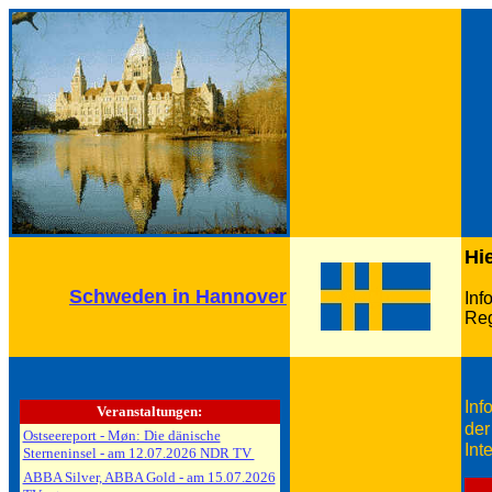
Hie
Schweden in Hannover
Inf
Re
Inf
Veranstaltungen:
der
Ostseereport - Møn: Die dänische
Int
Sterneninsel - am 12.07.2026 NDR TV
ABBA Silver, ABBA Gold - am 15.07.2026